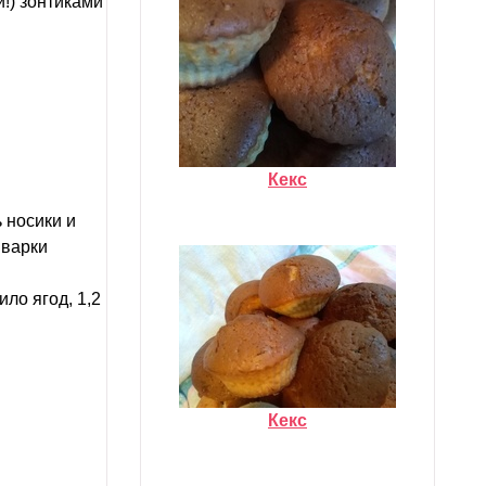
!) зонтиками
Кекс
 носики и
 варки
ило ягод, 1,2
Кекс