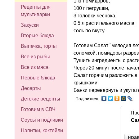
1 кг помидоров,
Рецепты для
100 г петрушки,
мультиварки
3 головки чеснока,
0,5 л растительного масла,
Закуски
соль по вкусу.
Вторые блюда
Готовим Салат "мелодия лет
Выпечка, торты
соломкой, помидоры разреза
Все из рыбы
Тушить ингредиенты с раст
Все из мяса
Через 20 минут после начал
Салат горячим разложить в л
Первые блюда
крышками.
Десерты
Банки перевернуть и укутат
Детские рецепты
Поділитися
Готовим в СВЧ
Про
Соусы и подливки
Са
Напитки, коктейли
нра