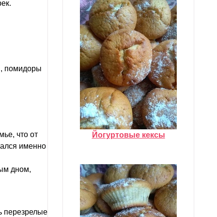
ек.
й, помидоры
мье, что от
Йогуртовые кексы
вался именно
ым дном,
ть перезрелые