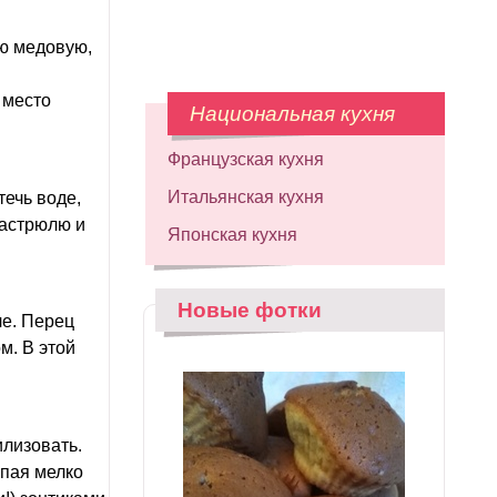
ую медовую,
 место
Национальная кухня
Французская кухня
Итальянская кухня
течь воде,
кастрюлю и
Японская кухня
Новые фотки
ле. Перец
м. В этой
илизовать.
ыпая мелко