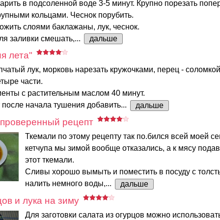
рить в подсоленной воде 3-5 минут. Крупно порезать попер
рупными кольцами. Чеснок порубить.
ожить слоями баклажаны, лук, чеснок.
я заливки смешать,...
дальше
я лета"
чатый лук, морковь нарезать кружочками, перец - соломко
етыре части.
енты с растительным маслом 40 минут.
 после начала тушения добавить...
дальше
 проверенный рецепт
Ткемали по этому рецепту так по.бился всей моей се
кетчупа мы зимой вообще отказались, а к мясу пода
этот ткемали.
Сливы хорошо вымыть и поместить в посуду с толст
налить немного воды,...
дальше
цов и лука на зиму
Для заготовки салата из огурцов можно использова