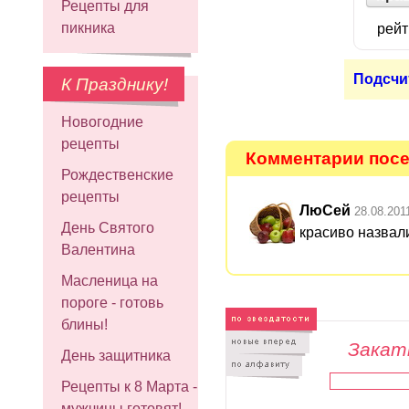
Рецепты для
пикника
рейт
Подсчи
К Празднику!
Новогодние
рецепты
Комментарии посет
Рождественские
рецепты
ЛюСей
28.08.201
День Святого
красиво назвал
Валентина
Масленица на
пороге - готовь
блины!
Закатк
День защитника
Рецепты к 8 Марта -
мужчины готовят!