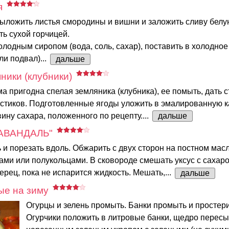
я
выложить листья смородины и вишни и заложить сливу бел
ть сухой горчицей.
олодным сиропом (вода, соль, сахар), поставить в холодное
ли подвал)...
дальше
ники (клубники)
а пригодна спелая земляника (клубника), ее помыть, дать с
остиков. Подготовленные ягоды уложить в эмалированную 
ину сахара, положенного по рецепту....
дальше
ЛАВАНДАЛЬ"
 и порезать вдоль. Обжарить с двух сторон на постном мас
ами или полукольцами. В сковороде смешать уксус с сахаро
ерец, пока не испарится жидкость. Мешать,...
дальше
ые на зиму
Огурцы и зелень промыть. Банки промыть и простер
Огурчики положить в литровые банки, щедро перес