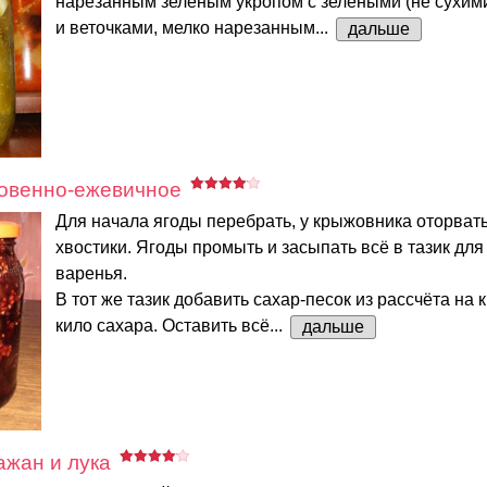
нарезанным зеленым укропом с зелеными (не сухими
и веточками, мелко нарезанным...
дальше
овенно-ежевичное
Для начала ягоды перебрать, у крыжовника оторвать
хвостики. Ягоды промыть и засыпать всё в тазик для
варенья.
В тот же тазик добавить сахар-песок из рассчёта на к
кило сахара. Оставить всё...
дальше
ажан и лука