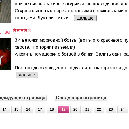
или не очень красивые огурчики, не подходящие для
Огурцы вымыть и нарезать тонкими полукольцами ил
кольцами. Лук очистить и...
дальше
отве
3,4 веточки морковной ботвы (вот этого красивого п
хвоста, что торчит из земли)
уложить помидорки с ботвой в банки. Залить один ра
Постоит до охлаждения, воду слить в кастрюлю и дол
дальше
едидущая страница
Следующая страница
14
15
16
17
18
19
20
21
22
23
24