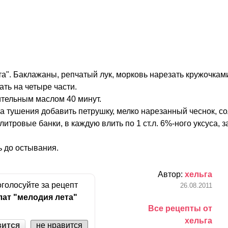
а". Баклажаны, репчатый лук, морковь нарезать кружочками
ть на четыре части.
ительным маслом 40 минут.
а тушения добавить петрушку, мелко нарезанный чеснок, со
итровые банки, в каждую влить по 1 ст.л. 6%-ного уксуса, з
ь до остывания.
Автор:
хельга
голосуйте за рецепт
26.08.2011
лат "мелодия лета"
Все рецепты от
хельга
вится
не нравится