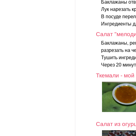
Баклажаны отва
Лук нарезать к
В посуде перел
Ингредиенты дл
Салат "мелоди
Баклажаны, реп
разрезать на ч
Тушить ингреди
Через 20 минут
Ткемали - мой
Салат из огур