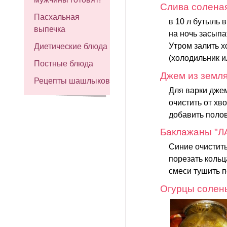
Слива солена
Пасхальная
в 10 л бутыль 
выпечка
на ночь засыпа
Утром залить х
Диетические блюда
(холодильник и
Постные блюда
Джем из земля
Рецепты шашлыков
Для варки джем
очистить от хв
добавить полов
Баклажаны "
Синие очистить
порезать кольц
смеси тушить п
Огурцы солен