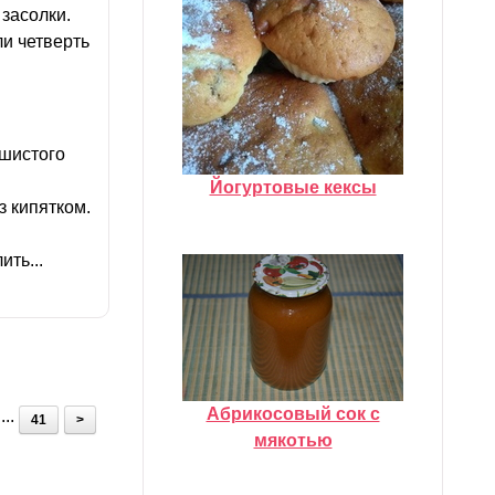
 засолки.
и четверть
ушистого
Йогуртовые кексы
з кипятком.
ить...
Абрикосовый сок с
...
41
>
мякотью