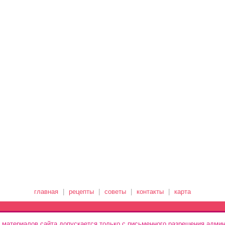
главная
|
рецепты
|
советы
|
контакты
|
карта
 материалов сайта допускается только с письменного разрешения админ