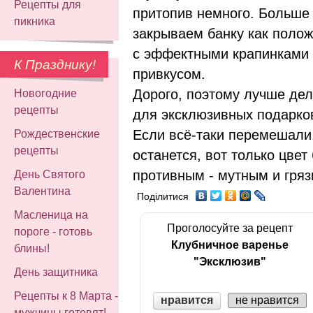
Рецепты для
притопив немного. Больше
пикника
закрываем банку как полож
с эффектными крапинками
К Празднику!
привкусом.
Дорого, поэтому лучше дел
Новогодние
рецепты
для эксклюзивных подарко
Если всё-таки перемешали,
Рождественские
рецепты
останется, вот только цвет
противным - мутным и гряз
День Святого
Валентина
Поділитися
Масленица на
Проголосуйте за рецепт
пороге - готовь
Клубничное варенье
блины!
"Эксклюзив"
День защитника
Рецепты к 8 Марта -
нравится
не нравится
мужчины готовят!