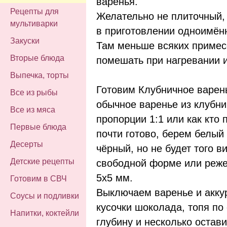
варенья.
Рецепты для
Желательно не плиточный,
мультиварки
в приготовлении одноимённ
Закуски
Там меньше всяких примес
Вторые блюда
помешать при нагревании и
Выпечка, торты
Готовим Клубничное варен
Все из рыбы
обычное варенье из клубни
Все из мяса
пропорции 1:1 или как кто 
Первые блюда
почти готово, берем белый
Десерты
чёрный, но не будет того в
Детские рецепты
свободной форме или реже
5х5 мм.
Готовим в СВЧ
Выключаем варенье и акку
Соусы и подливки
кусочки шоколада, топя по
Напитки, коктейли
глубину и несколько остави