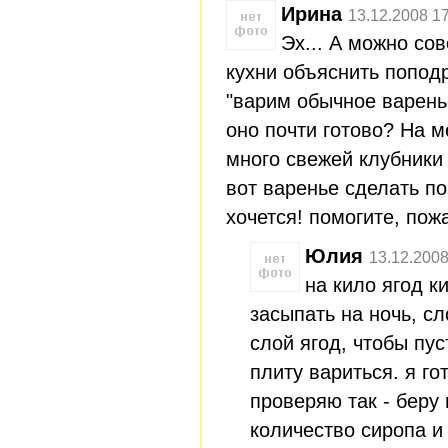
Ирина
13.12.2008 1
Эх... А можно со
кухни объяснить поподр
"варим обычное варенье
оно почти готово? На м
много свежей клубники 
вот варенье сделать п
хочется! помогите, пож
Юлия
13.12.2008
на кило ягод к
засыпать на ночь, сл
слой ягод, чтобы пус
плиту вариться. я го
проверяю так - беру
количество сиропа и