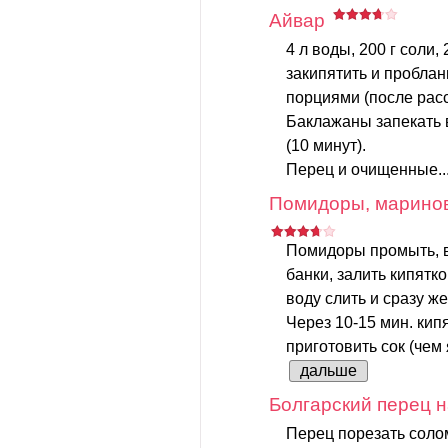
Айвар
4 л воды, 200 г соли, 
закипятить и пробла
порциями (после расс
Баклажаны запекать 
(10 минут).
Перец и очищенные..
Помидоры, маринов
Помидоры промыть, 
банки, залить кипятк
воду слить и сразу ж
Через 10-15 мин. кипя
приготовить сок (чем 
дальше
Болгарский перец н
Перец порезать солом