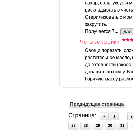
сахар, соль, уксус и 
раскладывать в чист
Стерилизовать с моме
закрутить.
Получается 7...
дал
Четыре тройки
Овощи порезать, слож
растительное масло, 
до готовности (около 
добавить по вкусу. В 
Горячую массу разлож
Предидущая страница
Страница:
...
<
1
2
.
27
28
29
30
31