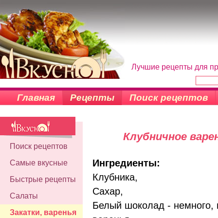
Лучшие рецепты для пр
Главная
Рецепты
Поиск рецептов
Клубничное варе
Поиск рецептов
Ингредиенты:
Самые вкусные
Клубника,
Быстрые рецепты
Сахар,
Салаты
Белый шоколад - немного, п
Закатки, варенья