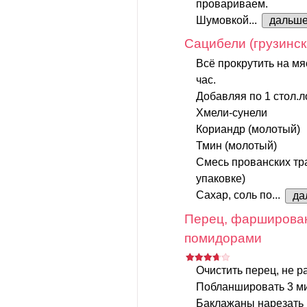
провариваем.
Шумовкой...
дальш
Сацибели (грузинск
Всё прокрутить на мя
час.
Добавляя по 1 стол.л
Хмели-сунели
Кориандр (молотый)
Тмин (молотый)
Смесь прованских тр
упаковке)
Сахар, соль по...
да
Перец, фарширова
помидорами
Очистить перец, не ра
Побланшировать 3 мин
Баклажаны нарезать п