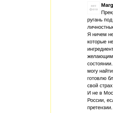
Marg
Прек
ругань по
личностны
Я ничем н
которые н
ингредиен
желающим 
состоянии.
могу найти
готовлю б
свой страх
И не в Мос
России, ес
претензии.