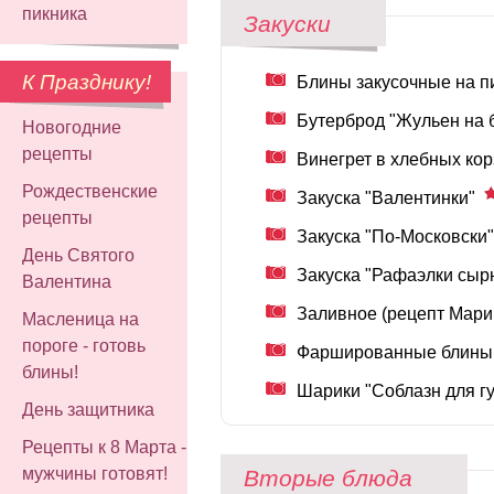
пикника
Закуски
К Празднику!
Блины закусочные на п
Бутерброд "Жульен на 
Новогодние
рецепты
Винегрет в хлебных кор
Рождественские
Закуска "Валентинки"
рецепты
Закуска "По-Московски"
День Святого
Закуска "Рафаэлки сыр
Валентина
Заливное (рецепт Мари
Масленица на
пороге - готовь
Фаршированные блины
блины!
Шарики "Соблазн для г
День защитника
Рецепты к 8 Марта -
мужчины готовят!
Вторые блюда