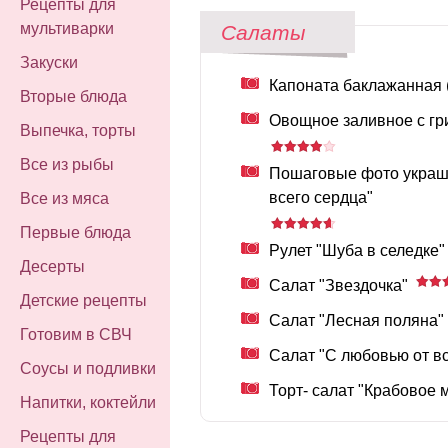
Рецепты для
мультиварки
Салаты
Закуски
Капоната баклажанная (
Вторые блюда
Овощное заливное с гр
Выпечка, торты
Все из рыбы
Пошаговые фото украше
всего сердца"
Все из мяса
Первые блюда
Рулет "Шуба в селедке"
Десерты
Салат "Звездочка"
Детские рецепты
Салат "Лесная поляна"
Готовим в СВЧ
Салат "С любовью от вс
Соусы и подливки
Торт- салат "Крабовое 
Напитки, коктейли
Рецепты для