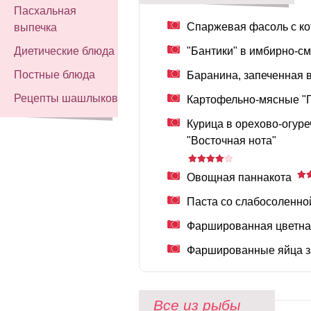
Пасхальная
Спаржевая фасоль с ко
выпечка
"Бантики" в имбирно-с
Диетические блюда
Постные блюда
Баранина, запеченная 
Рецепты шашлыков
Картофельно-мясные "
Курица в орехово-огуре
"Восточная нота"
Овощная паннакота
Паста со слабосоленн
Фаршированная цветна
Фаршированные яйца 
Все из рыбы