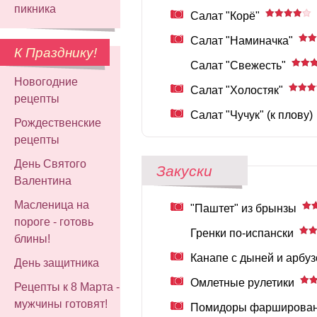
пикника
Салат "Корё"
Салат "Наминачка"
К Празднику!
Салат "Свежесть"
Новогодние
Салат "Холостяк"
рецепты
Салат "Чучук" (к плову)
Рождественские
рецепты
День Святого
Закуски
Валентина
Масленица на
"Паштет" из брынзы
пороге - готовь
Гренки по-испански
блины!
Канапе с дыней и арбу
День защитника
Омлетные рулетики
Рецепты к 8 Марта -
мужчины готовят!
Помидоры фарширован