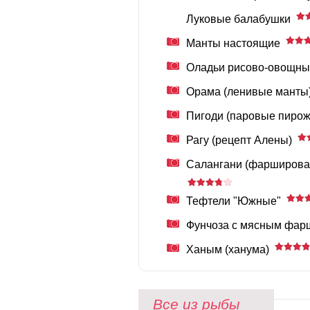
Луковые балабушки
Манты настоящие
Оладьи рисово-овощн
Орама (ленивые манты
Пигоди (паровые пирож
Рагу (рецепт Алены)
Салангани (фарширован
Тефтели "Южные"
Фунчоза с мясным фар
Ханым (ханума)
Все из рыбы