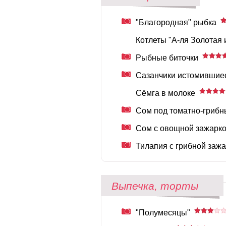
"Благородная" рыбка
Котлеты "А-ля Золотая 
Рыбные биточки
Сазанчики истомившиес
Сёмга в молоке
Сом под томатно-грибн
Сом с овощной зажарк
Тилапия с грибной заж
Выпечка, торты
"Полумесяцы"