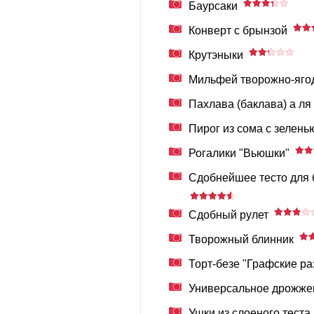
Баурсаки
Конверт с брынзой
Крутэныки
Мильфей творожно-яго
Пахлава (баклава) а ля 
Пирог из сома с зелень
Рогалики "Вьюшки"
Сдобнейшее тесто для б
Сдобный рулет
Творожный блинник
Торт-безе "Графские р
Универсальное дрожже
Ушки из слоеного теста