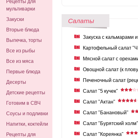
Рецепты для
мультиварки
Закуски
Салаты
Вторые блюда
Закуска с кальмарами 
Выпечка, торты
Картофельный салат "Ч
Все из рыбы
Мясной салат с орехам
Все из мяса
Овощной салат (к плову
Первые блюда
Печеночный салат (рец
Десерты
Салат "5 кучек"
Детские рецепты
Салат "Актан"
Готовим в СВЧ
Салат "Банановый"
Соусы и подливки
Салат "Бурятский холм
Напитки, коктейли
Салат "Кореянка"
Рецепты для