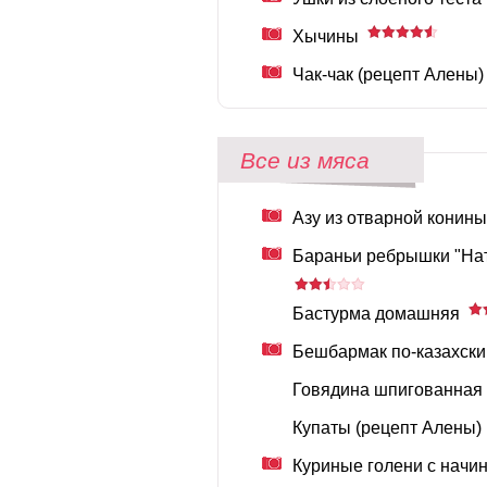
Хычины
Чак-чак (рецепт Алены)
Все из мяса
Азу из отварной конины
Бараньи ребрышки "Нат
Бастурма домашняя
Бешбармак по-казахски
Говядина шпигованная
Купаты (рецепт Алены)
Куриные голени с начи