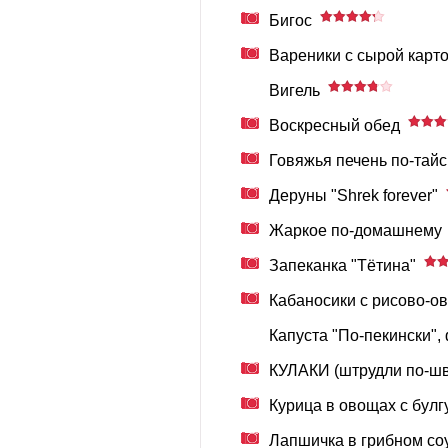
Бигос
Вареники с сырой карт
Вигель
Воскресный обед
Говяжья печень по-тайс
Деруны "Shrek forever"
Жаркое по-домашнему
Запеканка "Тётина"
Кабаносики с рисово-
Капуста "По-пекински"
КУЛАКИ (штрудли по-шв
Курица в овощах с бул
Лапшичка в грибном со