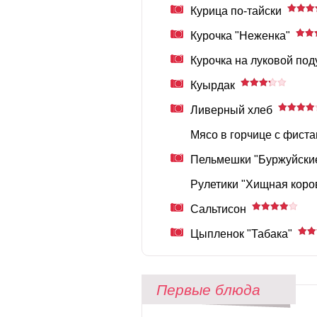
Курица по-тайски
Курочка "Неженка"
Курочка на луковой по
Куырдак
Ливерный хлеб
Мясо в горчице с фист
Пельмешки "Буржуйски
Рулетики "Хищная коро
Сальтисон
Цыпленок "Табака"
Первые блюда